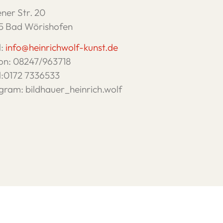
ner Str. 20
5 Bad Wörishofen
l:
info@heinrichwolf-kunst.de
fon: 08247/963718
l:0172 7336533
gram: bildhauer_heinrich.wolf